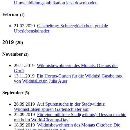
Umweltbildungspublikation jetzt downloaden
Februar
(1)
21.02.2020
Gastbeitrag: Schneeglöckchen, geniale
Überlebenskünstler
2019
(20)
November
(2)
29.11.2019
Wildnisbewohnerin des Monats: Die aus der
Gruft
13.11.2019
Ein Hortus-Garten für die Wildnis! Gastbeitrag
von WildnisLotsin Julia Auer
September
(5)
26.09.2019
Auf Spurensuche in der Stadtwildnis:
WildnisLotsen spüren Gartenschläfer auf
25.09.2019
Für eine müllfreie Stadt(wildnis): Dessau machte
mit beim World-Cleanup-Day
18.09.2019
Wildnisbewohnerin des Monats Oktober: Die