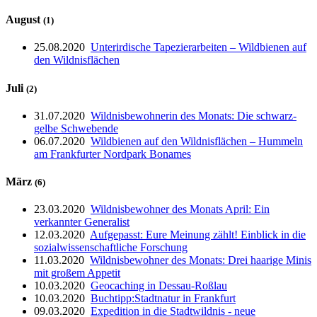
August
(1)
25.08.2020
Unterirdische Tapezierarbeiten – Wildbienen auf
den Wildnisflächen
Juli
(2)
31.07.2020
Wildnisbewohnerin des Monats: Die schwarz-
gelbe Schwebende
06.07.2020
Wildbienen auf den Wildnisflächen – Hummeln
am Frankfurter Nordpark Bonames
März
(6)
23.03.2020
Wildnisbewohner des Monats April: Ein
verkannter Generalist
12.03.2020
Aufgepasst: Eure Meinung zählt! Einblick in die
sozialwissenschaftliche Forschung
11.03.2020
Wildnisbewohner des Monats: Drei haarige Minis
mit großem Appetit
10.03.2020
Geocaching in Dessau-Roßlau
10.03.2020
Buchtipp:Stadtnatur in Frankfurt
09.03.2020
Expedition in die Stadtwildnis - neue