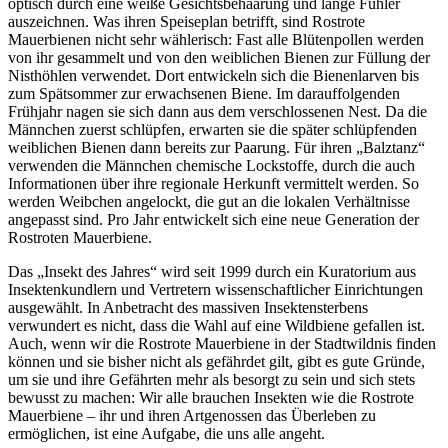
optisch durch eine weiße Gesichtsbehaarung und lange Fühler
auszeichnen. Was ihren Speiseplan betrifft, sind Rostrote
Mauerbienen nicht sehr wählerisch: Fast alle Blütenpollen werden
von ihr gesammelt und von den weiblichen Bienen zur Füllung der
Nisthöhlen verwendet. Dort entwickeln sich die Bienenlarven bis
zum Spätsommer zur erwachsenen Biene. Im darauffolgenden
Frühjahr nagen sie sich dann aus dem verschlossenen Nest. Da die
Männchen zuerst schlüpfen, erwarten sie die später schlüpfenden
weiblichen Bienen dann bereits zur Paarung. Für ihren „Balztanz“
verwenden die Männchen chemische Lockstoffe, durch die auch
Informationen über ihre regionale Herkunft vermittelt werden. So
werden Weibchen angelockt, die gut an die lokalen Verhältnisse
angepasst sind. Pro Jahr entwickelt sich eine neue Generation der
Rostroten Mauerbiene.
Das „Insekt des Jahres“ wird seit 1999 durch ein Kuratorium aus
Insektenkundlern und Vertretern wissenschaftlicher Einrichtungen
ausgewählt. In Anbetracht des massiven Insektensterbens
verwundert es nicht, dass die Wahl auf eine Wildbiene gefallen ist.
Auch, wenn wir die Rostrote Mauerbiene in der Stadtwildnis finden
können und sie bisher nicht als gefährdet gilt, gibt es gute Gründe,
um sie und ihre Gefährten mehr als besorgt zu sein und sich stets
bewusst zu machen: Wir alle brauchen Insekten wie die Rostrote
Mauerbiene – ihr und ihren Artgenossen das Überleben zu
ermöglichen, ist eine Aufgabe, die uns alle angeht.