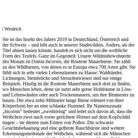
ul Westrich
Sie ist das Insekt des Jahres 2019 in Deutschland, Österreich und
der Schweiz – und lebt auch in unserer Stadtwildnis. Anders, als der
Titel ahnen lassen könnte, handelt es sich nicht um die weibliche
Form des Teufels. Ganz im Gegenteil: Unsere Wildnisbewohnerin
des Monats ist
Osmia bicornis
, die Rostrote Mauerbiene. Sie zählt
zu den Wildbienen, von denen es in Europa etwa 700 Arten gibt. Sie
fühlt sich in sehr vielen Lebensräumen zu Hause: Waldränder,
Lichtungen, Steinbrüche und Streuobstwiesen sind nur einige
Beispiele. Häufig ist die Rostrote Mauerbiene auch dort zu finden,
wo Menschen leben, denn sie nutzt sehr gerne Hohlräume in Löss-
und Lehmwänden oder auch Trockenmauern, um ihre Brutnester zu
bauen. Die etwa zehn Milimeter lange Biene erinnert von ihrer
Körperform her an eine schlanke Hummel. Ihr Namenszusatz
„bicornis“ bedeutet „zweihörnig“ und leitet sich davon ab, dass die
Weibchen zwei nach vorne gerichtete Hörner auf dem Kopfschild
tragen – sie dienen zum Ernten von Pollen. Die schwarze
Gesichtsbehaarung und eine gelbrote Bauchbürste sind weitere
Erkennungsmerkmale der Weibchen, während sich die Männchen