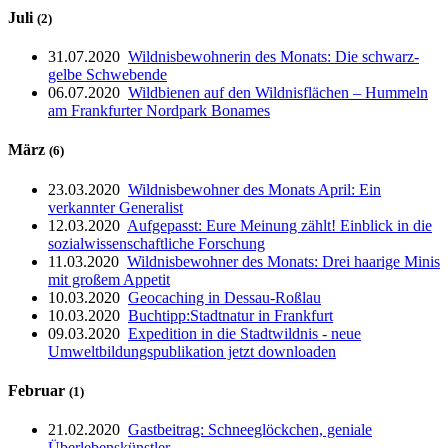
Juli
(2)
31.07.2020
Wildnisbewohnerin des Monats: Die schwarz-
gelbe Schwebende
06.07.2020
Wildbienen auf den Wildnisflächen – Hummeln
am Frankfurter Nordpark Bonames
März
(6)
23.03.2020
Wildnisbewohner des Monats April: Ein
verkannter Generalist
12.03.2020
Aufgepasst: Eure Meinung zählt! Einblick in die
sozialwissenschaftliche Forschung
11.03.2020
Wildnisbewohner des Monats: Drei haarige Minis
mit großem Appetit
10.03.2020
Geocaching in Dessau-Roßlau
10.03.2020
Buchtipp:Stadtnatur in Frankfurt
09.03.2020
Expedition in die Stadtwildnis - neue
Umweltbildungspublikation jetzt downloaden
Februar
(1)
21.02.2020
Gastbeitrag: Schneeglöckchen, geniale
Überlebenskünstler