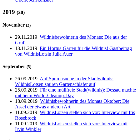
2019
(20)
November
(2)
29.11.2019
Wildnisbewohnerin des Monats: Die aus der
Gruft
13.11.2019
Ein Hortus-Garten für die Wildnis! Gastbeitrag
von WildnisLotsin Julia Auer
September
(5)
26.09.2019
Auf Spurensuche in der Stadtwildnis:
WildnisLotsen spüren Gartenschläfer auf
25.09.2019
Für eine müllfreie Stadt(wildnis): Dessau machte
mit beim World-Cleanup-Day
18.09.2019
Wildnisbewohnerin des Monats Oktober: Die
Assel der etwas anderen Art
11.09.2019
WildnisLotsen stellen sich vor: Interview mit Iris
Rosebrock
11.09.2019
WildnisLotsen stellen sich vor: Interview mit
Irvin Winkler