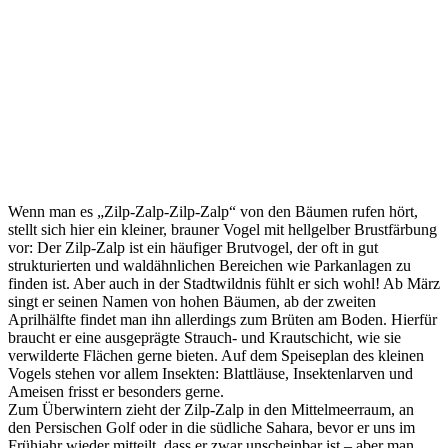
Wenn man es „Zilp-Zalp-Zilp-Zalp“ von den Bäumen rufen hört,
stellt sich hier ein kleiner, brauner Vogel mit hellgelber Brustfärbung
vor: Der Zilp-Zalp ist ein häufiger Brutvogel, der oft in gut
strukturierten und waldähnlichen Bereichen wie Parkanlagen zu
finden ist. Aber auch in der Stadtwildnis fühlt er sich wohl! Ab März
singt er seinen Namen von hohen Bäumen, ab der zweiten
Aprilhälfte findet man ihn allerdings zum Brüten am Boden. Hierfür
braucht er eine ausgeprägte Strauch- und Krautschicht, wie sie
verwilderte Flächen gerne bieten. Auf dem Speiseplan des kleinen
Vogels stehen vor allem Insekten: Blattläuse, Insektenlarven und
Ameisen frisst er besonders gerne.
Zum Überwintern zieht der Zilp-Zalp in den Mittelmeerraum, an
den Persischen Golf oder in die südliche Sahara, bevor er uns im
Frühjahr wieder mitteilt, dass er zwar unscheinbar ist – aber man